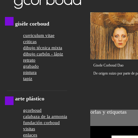
gisèle corboud
curriculum vitae
criticas
dibujo técnica mixta
dibujo carbón - lápiz
retrato
Gisele Corboud Dao
grabado
pintura
De origen suizo por parte de p
tapiz
arte plástico
gcorboud
orlas y etiquetas
calabaza de la armonia
fundación corboud
visitas
enlaces