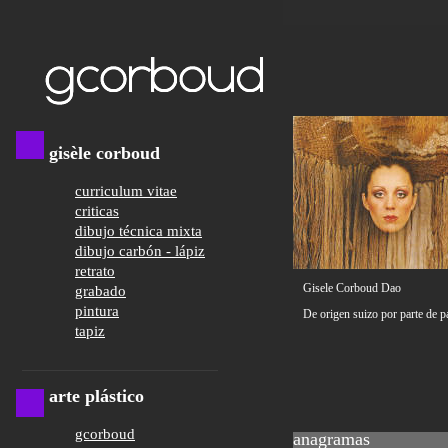
gisèle corboud
curriculum vitae
criticas
dibujo técnica mixta
dibujo carbón - lápiz
retrato
Gisele Corboud Dao
grabado
pintura
De origen suizo por parte de p
tapiz
arte plástico
gcorboud
anagramas