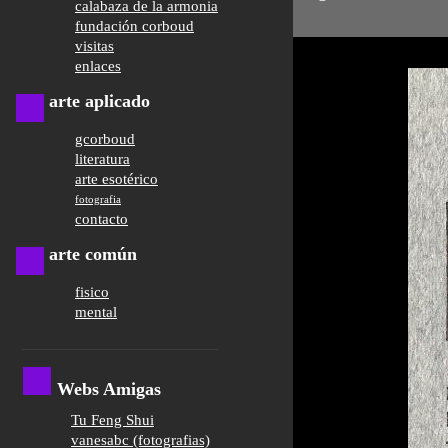
calabaza de la armonia
fundación corboud
visitas
enlaces
arte aplicado
gcorboud
literatura
arte esotérico
fotografia
contacto
arte común
fisico
mental
Webs Amigas
Tu Feng Shui
vanesabc (fotografias)