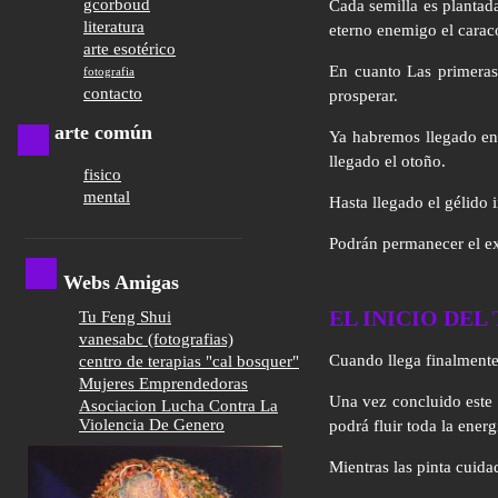
gcorboud
Cada semilla es plantada
literatura
eterno enemigo el caraco
arte esotérico
En cuanto Las primeras
fotografia
contacto
prosperar.
arte común
Ya habremos llegado en 
llegado el otoño.
fisico
mental
Hasta llegado el gélido 
Podrán permanecer el ext
Webs Amigas
EL INICIO DEL
Tu Feng Shui
vanesabc (fotografias)
Cuando llega finalmente
centro de terapias "cal bosquer"
Mujeres Emprendedoras
Una vez concluido este 
Asociacion Lucha Contra La
Violencia De Genero
podrá fluir toda la energ
Mientras las pinta cuida