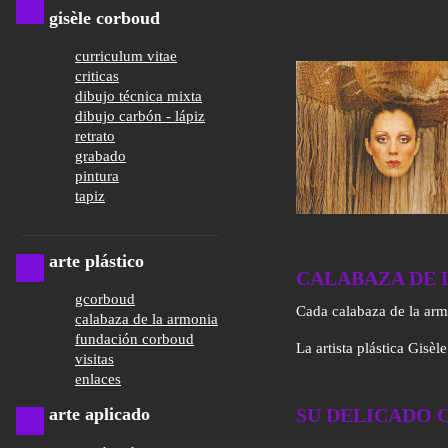
gisèle corboud
curriculum vitae
criticas
dibujo técnica mixta
dibujo carbón - lápiz
retrato
grabado
pintura
tapiz
arte plástico
CALABAZA DE 
gcorboud
Cada calabaza de la armo
calabaza de la armonia
fundación corboud
La artista plástica Gisè
visitas
enlaces
arte aplicado
SU DELICADO 